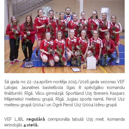
Šā gada no 22.-24.aprīlim noritēja 2015./2016.gada sezonas VEF
Latvijas Jaunatnes basketbola līgas 8 spēcīgāko komandu
finālturnīri, Rīgā, Vācu ģimnāzijā, Sportland U15 (treneris Kaspars
Mājenieks) meiteņu grupā, Rīgā, Juglas sporta namā, Persil U12
meiteņu grupā (2004.) un Ogrē Persil U12 (2004.)zēnu grupā.
VEF LJBL
regulārā
čempionāta tabulā U15 meit. komanda
ierindojās
4.vietā.