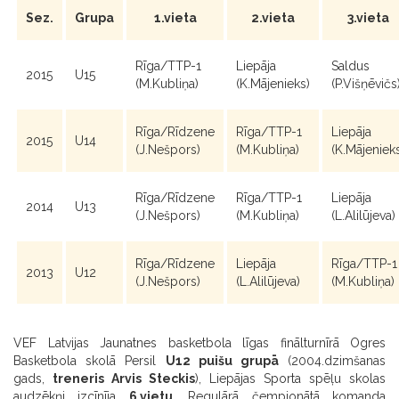
Sez.
Grupa
1.vieta
2.vieta
3.vieta
Rīga/TTP-1
Liepāja
Saldus
2015
U15
(M.Kubliņa)
(K.Mājenieks)
(P.Višņēvičs
Rīga/Rīdzene
Rīga/TTP-1
Liepāja
2015
U14
(J.Nešpors)
(M.Kubliņa)
(K.Mājeniek
Rīga/Rīdzene
Rīga/TTP-1
Liepāja
2014
U13
(J.Nešpors)
(M.Kubliņa)
(L.Alilūjeva)
Rīga/Rīdzene
Liepāja
Rīga/TTP-1
2013
U12
(J.Nešpors)
(L.Alilūjeva)
(M.Kubliņa)
VEF Latvijas Jaunatnes basketbola līgas finālturnīrā Ogres
Basketbola skolā Persil
U12 puišu grupā
(2004.dzimšanas
gads,
treneris Arvis Steckis
), Liepājas Sporta spēļu skolas
audzēkņi izcīnīja
6.vietu
. Regulārā čempionātā komanda