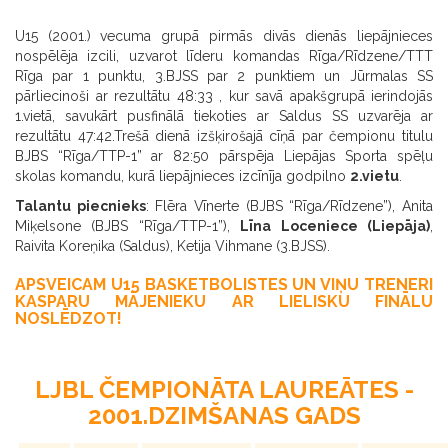
U15 (2001.) vecuma grupā pirmās divās dienās liepājnieces
nospēlēja izcili, uzvarot līderu komandas Rīga/Rīdzene/TTT
Rīga par 1 punktu, 3.BJSS par 2 punktiem un Jūrmalas SS
pārliecinoši ar rezultātu 48:33 , kur savā apakšgrupā ierindojās
1.vietā, savukārt pusfinālā tiekoties ar Saldus SS uzvarēja ar
rezultātu 47:42.Trešā dienā izšķirošajā cīņā par čempionu titulu
BJBS “Rīga/TTP-1” ar 82:50 pārspēja Liepājas Sporta spēļu
skolas komandu, kurā liepājnieces izcīnīja godpilno
2.vietu
.
Talantu piecnieks
: Flēra Vīnerte (BJBS “Rīga/Rīdzene”), Anita
Miķelsone (BJBS “Rīga/TTP-1”),
Līna Loceniece (Liepāja)
,
Raivita Koreņika (Saldus), Ketija Vihmane (3.BJSS).
APSVEICAM U15 BASKETBOLISTES UN VIŅU TRENERI
KASPARU MĀJENIEKU AR LIELISKU FINĀLU
NOSLĒDZOT!
LJBL ČEMPIONĀTA LAUREĀTES -
2001.DZIMŠANAS GADS