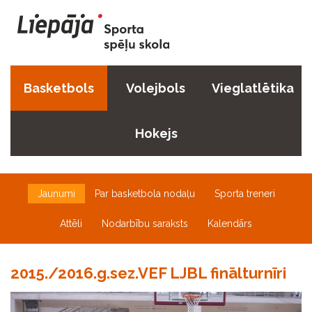
Basketbols
Volejbols
Vieglatlētika
Hokejs
Jaunumi
Par basketbola nodaļu
Sporta treneri
Attēli
Nodarbību saraksts
Kalendārs
2015./2016.g.sez.VEF LJBL finālturnīri