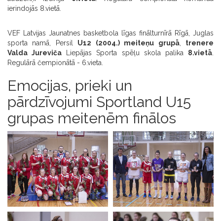
ierindojās 8.vietā.
VEF Latvijas Jaunatnes basketbola līgas finālturnīrā Rīgā, Juglas
sporta namā, Persil
U12 (2004.) meiteņu grupā
,
trenere
Valda Jureviča
Liepājas Sporta spēļu skola palika
8.vietā
.
Regulārā čempionātā - 6.vieta.
Emocijas, prieki un
pārdzīvojumi Sportland U15
grupas meitenēm finālos